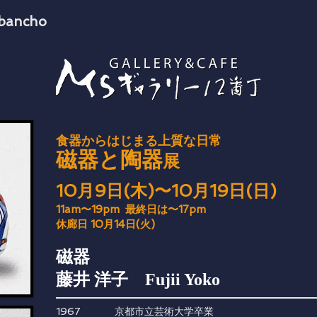
2bancho
食器からはじまる上質な日常
磁器と陶器
展
10月9日(木)〜10月19日(日)
11am〜19pm 最終日は〜17pm
休廊日 10月14日(火)
磁器
藤井 洋子 Fujii Yoko
1967 京都市立芸術大学卒業