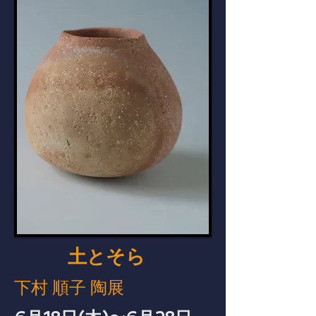
土
そら
と
下村 順子 陶展