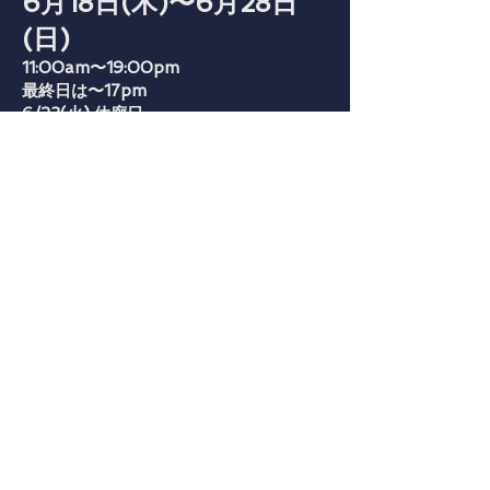
6月18日(木)〜6月28日
(日)
11:00am〜19:00pm
最終日は〜17pm
6/23(火) 休廊日
今までの低温焼成に加えて
さらに低温の炭化焼成を試みてい
ます
下村 順子 Shimomura Junko
1970 愛知県生まれ
1993 三重大学 教育学部 美術科 彫塑専
攻 卒業
1997 （有）香石陶苑 勤務（瀬戸市）
2003 WINDS陶芸研究所で板橋廣美氏に
学ぶ（東京都）
2004 初個展 「アフリカ」 マキイマサ
ル・ファインアーツ (新橋)
以降、東京都、名古屋市、京都市、和歌
山市、鳥取市で個展
現在 神奈川県 在住