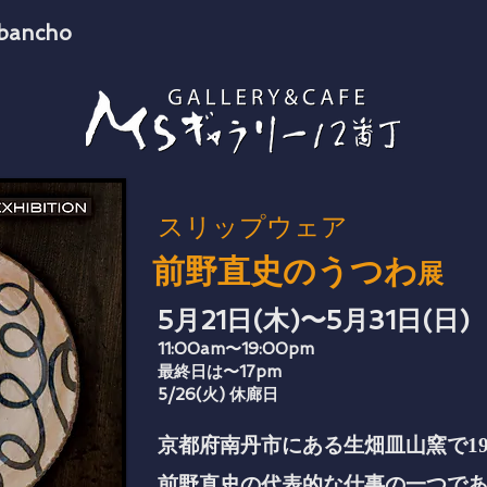
2bancho
スリップウェア
前野直史のうつわ
展
5月21日(木)〜5月31日(日)
11:00am〜19:00pm
最終日は〜17pm
5/26(火) 休廊日
京都府南丹市にある生畑皿山窯で1
前野直史の代表的な仕事の一つで