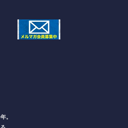
9年。
ある