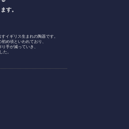
します。
出すイギリス生まれの陶器です。
の初め頃といわれており、
作り手が減っていき、
した。