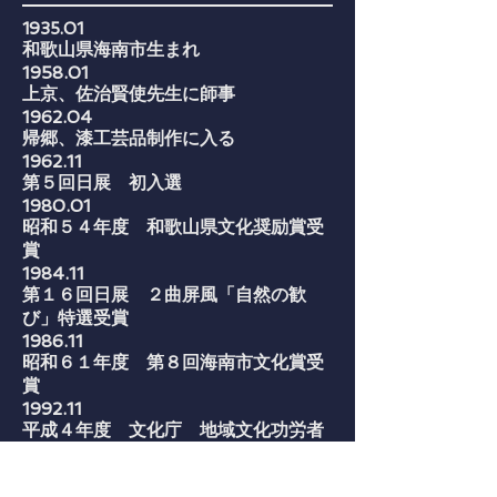
1935.01
和歌山県海南市生まれ
1958.01
上京、佐治賢使先生に師事
1962.04
帰郷、漆工芸品制作に入る
1962.11
第５回日展 初入選
1980.01
昭和５４年度 和歌山県文化奨励賞受
賞
1984.11
第１６回日展 ２曲屏風「自然の歓
び」特選受賞
1986.11
昭和６１年度 第８回海南市文化賞受
賞
1992.11
平成４年度 文化庁 地域文化功労者
表彰
1995.05