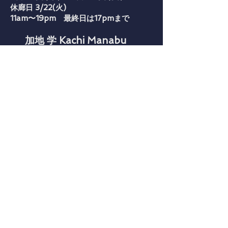
休廊日 3/22(火)
11am〜19pm 最終日は17pmまで
加地 学 Kachi Manabu
1967年
北海道札幌に生まれる
1995年
和歌山・森岡成好氏に弟子入り
2001年
北海道留寿都村に築窯
現在
薪窯、石炭窯、灯油窯で 北海道の土を
焼く